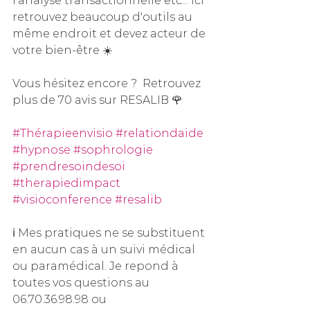
l'analyse transactionnelle etc... Ici 
retrouvez beaucoup d'outils au 
même endroit et devez acteur de 
votre bien-être ☀️
Vous hésitez encore ?  Retrouvez 
plus de 70 avis sur RESALIB 🌹
#Thérapieenvisio
#relationdaide
#hypnose
#sophrologie
#prendresoindesoi
#therapiedimpact
#visioconference
#resalib
ℹ️ Mes pratiques ne se substituent 
en aucun cas à un suivi médical 
ou paramédical. Je repond à 
toutes vos questions au 
06.70.36.98.98 ou 