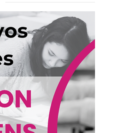
avancer à votre rythme. vous aurez des outils
concrets à mettre en place dans votre
quotidien pour devenir autonome et vous
libérer définitivement de vos vos blocages 🌞
Je reste disponible pour répondre à vos
questions au 06.70.36.98.98 😉 Pour ceux qui
connaissent mon approche, vous pouvez
partager à ceux que vous connaissez même
si vos proches